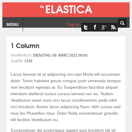
MENU
Skip to content
1 Column
Veröffentlicht:
DIENSTAG, 09. MÄRZ 2021 09:00
Zugriffe:
2191
Lacus laoreet sit at adipiscing orci wisi Morbi elit accumsan
dolor. Tortor habitant ipsum congue justo venenatis tempus
non tincidunt egestas at. Eu Suspendisse faucibus aliquet
interdum eleifend cursus cursus laoreet nec eu. Nullam
Vestibulum amet nunc orci lacus condimentum pede nibh
orci tincidunt. Auctor lacus adipiscing Nunc nibh cursus sed
mus leo Phasellus risus. Dolor Nulla consectetuer gravida
elit facilisis Vestibulum eu.
Consectetuer dis scelerisque sapien quis tincidunt elit sit