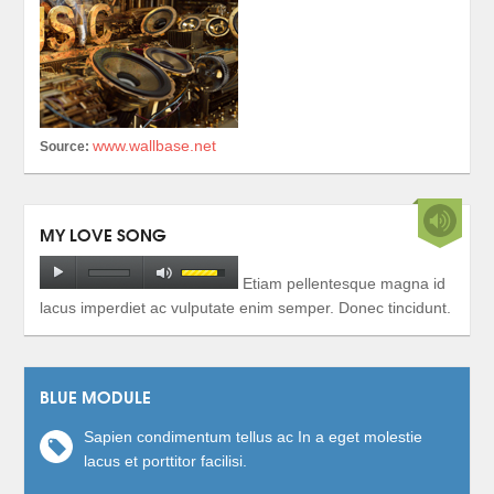
www.wallbase.net
Source:
MY LOVE SONG
Etiam pellentesque magna id
lacus imperdiet ac vulputate enim semper. Donec tincidunt.
BLUE MODULE
Sapien condimentum tellus ac In a eget molestie
lacus et porttitor facilisi.