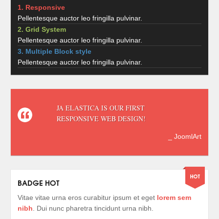
1. Responsive
Pellentesque auctor leo fringilla pulvinar.
2. Grid System
Pellentesque auctor leo fringilla pulvinar.
3. Multiple Block style
Pellentesque auctor leo fringilla pulvinar.
JA ELASTICA IS OUR FIRST
RESPONSIVE WEB DESIGN!
_ JoomlArt
BADGE HOT
Vitae vitae urna eros curabitur ipsum et eget
lorem sem
nibh
. Dui nunc pharetra tincidunt urna nibh.