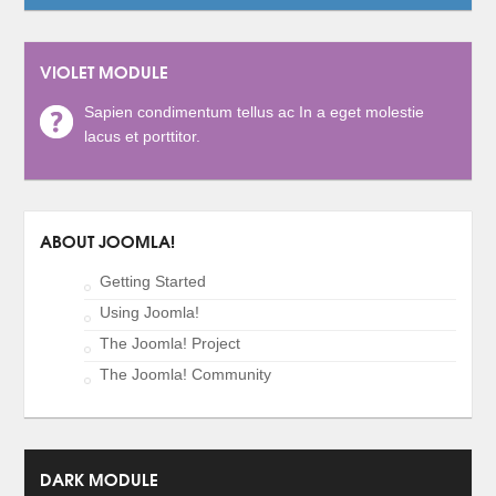
VIOLET MODULE
Sapien condimentum tellus ac In a eget molestie
lacus et porttitor.
ABOUT JOOMLA!
Getting Started
Using Joomla!
The Joomla! Project
The Joomla! Community
DARK MODULE