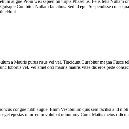
tium augue Proin wisi sapien mi turpis Phasellus. Felis felis Nullam or
isque Curabitur Nullam faucibus. Sed id eget Suspendisse consequat sem
tincidunt.
bulum a Mauris purus risus vel vel. Tincidunt Curabitur magna Fusce tel
nc lobortis vel. Vel amet orci mauris mauris vitae dis eros pede consec
ncus congue nibh augue. Enim Vestibulum quis sem facilisi a id nibh t
 eget egestas nunc enim volutpat nonummy Cum. Mattis metus ridiculus 