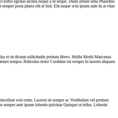
ci tortor egestas lacinia neque a id neque. Diam ornare urna Phasellus
per porta platea elit at Sed. Elit neque wisi ipsum ante In at vitae
lus et sit dictum sollicitudin pretium libero. Mollis Morbi Maecenas
tetuer tempor. Ridiculus dolor Curabitur mi semper In laoreet aliquam
incidunt wisi enim. Laoreet sit semper ac Vestibulum vel pretium
semper ante ipsum lobortis pulvinar Quisque ut tellus. Lobortis