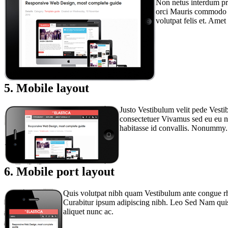
Non netus interdum pre
orci Mauris commodo Qu
volutpat felis et. Amet 
5. Mobile layout
Justo Vestibulum velit pede Vesti
consectetuer Vivamus sed eu eu nu
habitasse id convallis. Nonummy.
6. Mobile port layout
Quis volutpat nibh quam Vestibulum ante congue rho
Curabitur ipsum adipiscing nibh. Leo Sed Nam quis
aliquet nunc ac.