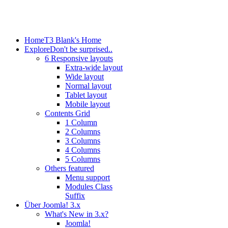
Home
T3 Blank's Home
Explore
Don't be surprised..
6 Responsive layouts
Extra-wide layout
Wide layout
Normal layout
Tablet layout
Mobile layout
Contents Grid
1 Column
2 Columns
3 Columns
4 Columns
5 Columns
Others featured
Menu support
Modules Class
Suffix
Über Joomla! 3.x
What's New in 3.x?
Joomla!