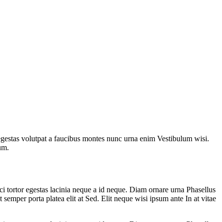
egestas volutpat a faucibus montes nunc urna enim Vestibulum wisi.
um.
ci tortor egestas lacinia neque a id neque. Diam ornare urna Phasellus
per porta platea elit at Sed. Elit neque wisi ipsum ante In at vitae